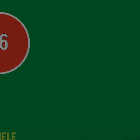
6
IELE