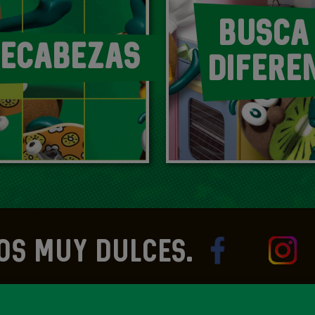
BUSCA
ECABEZAS
DIFERE
OS MUY DULCES.